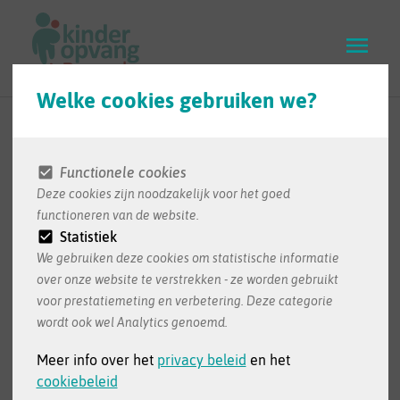
Skip
to
main
content
Welke cookies gebruiken we?
Je aanvraag beheren
Functionele cookies
Deze cookies zijn noodzakelijk voor het goed
Verandert je werksituatie, je gezinssituatie of
functioneren van de website.
je vraag naar opvang? Dan moet je dit
Statistiek
aanpassen in je aanvraag. Zoek je geen opvang
We gebruiken deze cookies om statistische informatie
meer en wil je je aanvraag annuleren? Dat kan!
over onze website te verstrekken - ze worden gebruikt
Lees hier hoe je je aanvraag beheert.
voor prestatiemeting en verbetering. Deze categorie
wordt ook wel Analytics genoemd.
Meer info over het
privacy beleid
en het
cookiebeleid
Hoe pas je je aanvraag aan?