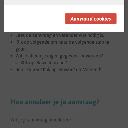
Meld je aan met je e-mailadres en je wachtwoord.
Klik naast je aanvraag op 'Acties'.
Kies dan 'Aanpassen'.
Lees de aanvraag en verander wat nodig is.
Klik op volgende om naar de volgende stap te
gaan.
Wil je alleen je eigen gegevens bewerken?
Klik op 'Bewerk profiel'.
Ben je klaar? Klik op 'Bewaar' en 'Verzend'.
Hoe annuleer je je aanvraag?
Wil je je aanvraag annuleren?