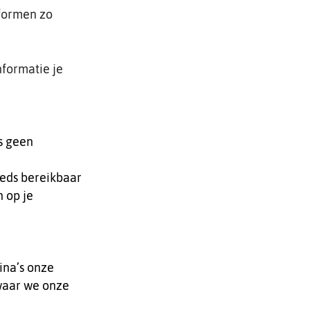
tformen zo
nformatie je
s geen
eeds bereikbaar
n op je
ina’s onze
waar we onze