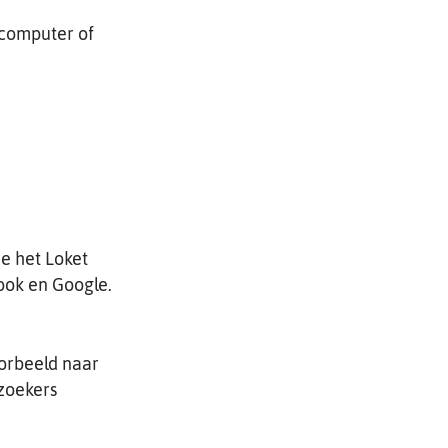
 computer of
ie het Loket
ook en Google.
oorbeeld naar
ezoekers