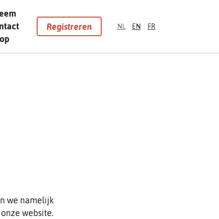
eem
ntact
Registreren
NL
EN
FR
op
en we namelijk
 onze website.