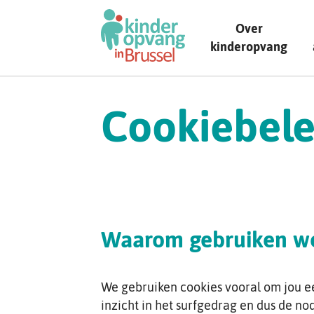
Skip
to
Over
main
kinderopvang
content
Cookiebele
Waarom gebruiken we
We gebruiken cookies vooral om jou ee
inzicht in het surfgedrag en dus de n