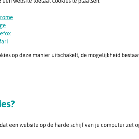
je een website toelaat cookies te plaatsen:
hrome
dge
refox
fari
okies op deze manier uitschakelt, de mogelijkheid bestaa
ies?
e dat een website op de harde schijf van je computer zet