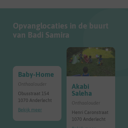
Opvanglocaties in de buurt
van Badi Samira
Baby-Home
Onthaalouder
Akabi
Saleha
Obusstraat 154
1070 Anderlecht
Onthaalouder
Bekijk meer
Henri Caronstraat
1070 Anderlecht