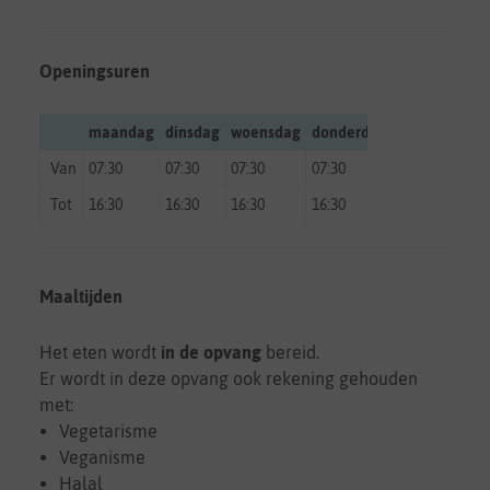
Openingsuren
maandag
dinsdag
woensdag
donderdag
vrijdag
zate
Van
07:30
07:30
07:30
07:30
07:30
gesl
Tot
16:30
16:30
16:30
16:30
16:30
gesl
Maaltijden
Het eten wordt
in de opvang
bereid.
Er wordt in deze opvang ook rekening gehouden
met:
Vegetarisme
Veganisme
Halal