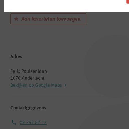
Een onthaalouder in Anderlecht
Aan favorieten toevoegen
Adres
Félix Paulsenlaan
1070 Anderlecht
Bekijken op Google Maps
Contactgegevens
09 292 87 12