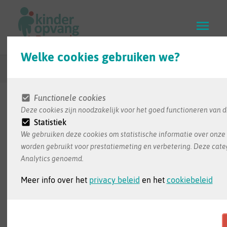
Skip
to
main
content
Welke cookies gebruiken we?
Terug naar zoekresultaten
Functionele cookies
Deze cookies zijn noodzakelijk voor het goed functioneren van d
De informatie in deze infofiche wordt ons bezorgd
Statistiek
door de opvang zelf. Dit is de meest recente
We gebruiken deze cookies om statistische informatie over onze 
informatie die we ontvangen hebben
worden gebruikt voor prestatiemeting en verbetering. Deze cate
Analytics genoemd.
Meer info over het
privacy beleid
en het
cookiebeleid
Badi Samira