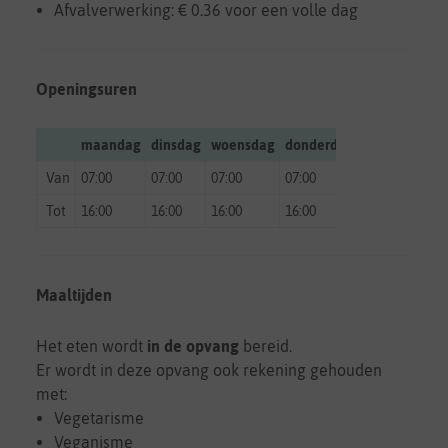
Afvalverwerking: € 0.36 voor een volle dag
Openingsuren
maandag
dinsdag
woensdag
donderdag
vrijdag
zate
Van
07:00
07:00
07:00
07:00
07:00
gesl
Tot
16:00
16:00
16:00
16:00
16:00
gesl
Maaltijden
Het eten wordt
in de opvang
bereid.
Er wordt in deze opvang ook rekening gehouden
met:
Vegetarisme
Veganisme