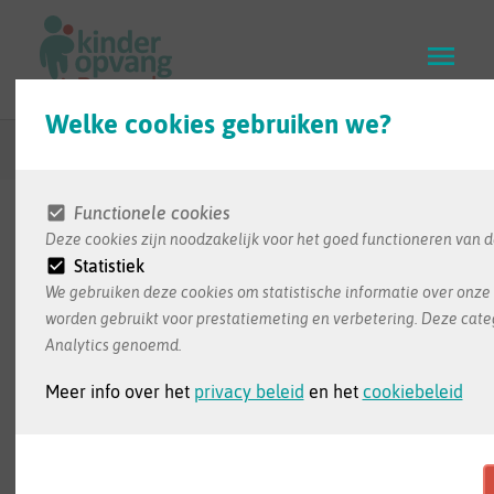
Skip
to
main
content
Welke cookies gebruiken we?
Terug naar zoekresultaten
Functionele cookies
Deze cookies zijn noodzakelijk voor het goed functioneren van d
De informatie in deze infofiche wordt ons bezorgd
Statistiek
door de opvang zelf. Dit is de meest recente
We gebruiken deze cookies om statistische informatie over onze 
informatie die we ontvangen hebben
worden gebruikt voor prestatiemeting en verbetering. Deze cate
Analytics genoemd.
Meer info over het
privacy beleid
en het
cookiebeleid
Akabi Saleha