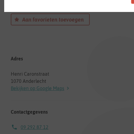
Een onthaalouder in Anderlecht
Aan favorieten toevoegen
Adres
Henri Caronstraat
1070 Anderlecht
Bekijken op Google Maps
Contactgegevens
09 292 87 12