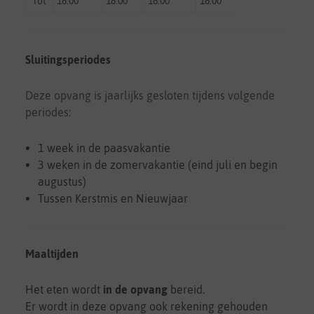
Tot
18:00
18:00
18:00
18:00
18:00
gesl
Sluitingsperiodes
Deze opvang is jaarlijks gesloten tijdens volgende
periodes:
1 week in de paasvakantie
3 weken in de zomervakantie (eind juli en begin
augustus)
Tussen Kerstmis en Nieuwjaar
Maaltijden
Het eten wordt
in de opvang
bereid.
Er wordt in deze opvang ook rekening gehouden