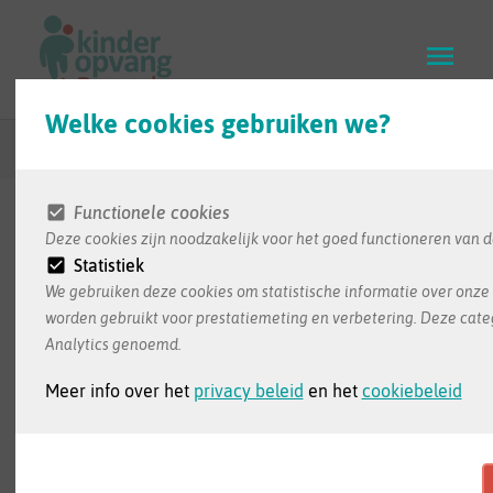
Skip
to
main
content
Welke cookies gebruiken we?
Terug naar zoekresultaten
Functionele cookies
Deze cookies zijn noodzakelijk voor het goed functioneren van d
De informatie in deze infofiche wordt ons bezorgd
Statistiek
door de opvang zelf. Dit is de meest recente
We gebruiken deze cookies om statistische informatie over onze 
informatie die we ontvangen hebben
worden gebruikt voor prestatiemeting en verbetering. Deze cate
Analytics genoemd.
Meer info over het
privacy beleid
en het
cookiebeleid
Bambino