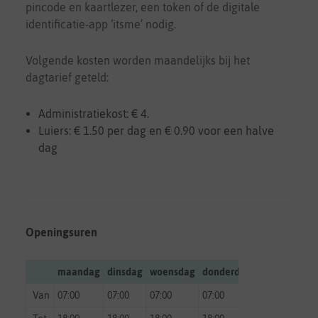
pincode en kaartlezer, een token of de digitale
identificatie-app ‘itsme’ nodig.
Volgende kosten worden maandelijks bij het
dagtarief geteld:
Administratiekost: € 4.
Luiers: € 1.50 per dag en € 0.90 voor een halve
dag
Openingsuren
maandag
dinsdag
woensdag
donderdag
vrijdag
zate
Van
07:00
07:00
07:00
07:00
07:00
gesl