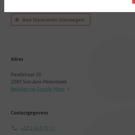
Een kinderdagverblijf in Sint-Jans-Molenbeek
Aan favorieten toevoegen
Adres
Parelstraat 20
1080 Sint-Jans-Molenbeek
Bekijken op Google Maps
Contactgegevens
+32 2 411 72 72