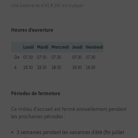
Une avance de € 50, € 250 est à payer.
Heures d'ouverture
Lundi
Mardi
Mercredi
Jeudi
Vendredi
Samedi
Diman
De
07:30
07:30
07:30
07:30
07:30
fermé
fermé
à
18:30
18:30
18:30
18:30
18:30
fermé
fermé
Périodes de fermeture
Ce milieu d’accueil est fermé annuellement pendant
les prochaines périodes :
3 semaines pendant les vacances d’été (fin juillet