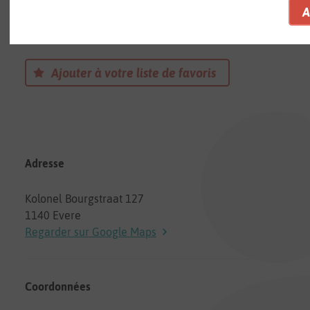
Babilou Piano
Une Crèche à Evere
Ajouter à votre liste de favoris
Adresse
Kolonel Bourgstraat 127
1140 Evere
Regarder sur Google Maps
Coordonnées