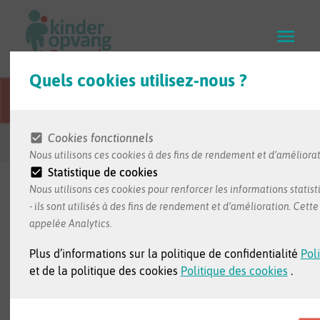
Skip
to
main
content
Quels cookies utilisez-nous ?
Cette page Web est traduite du néerlandais.
Cookies fonctionnels
Retour aux résultats de recherche
Nous utilisons ces cookies à des fins de rendement et d’améliorat
Statistique de cookies
Nous utilisons ces cookies pour renforcer les informations statist
- ils sont utilisés à des fins de rendement et d’amélioration. Cet
L'information dans cette fiche nous est transmise par
appelée Analytics.
le milieu d'accueil.
Plus d’informations sur la politique de confidentialité
Poli
et de la politique des cookies
Politique des cookies
.