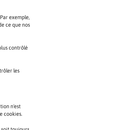
 Par exemple,
de ce que nos
plus contrôlé
rôler les
ion n'est
e cookies.
 soit toujours