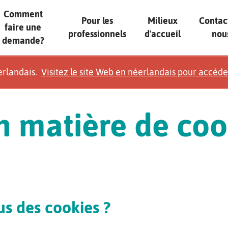
Comment
Pour les
Milieux
Contac
faire une
professionnels
d'accueil
nou
demande?
erlandais.
Visitez le site Web en néerlandais pour accéde
en matière de coo
us des cookies ?