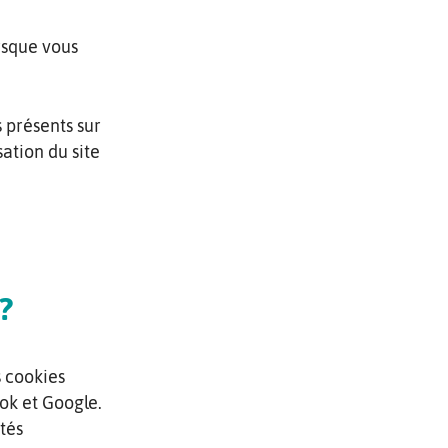
orsque vous
 présents sur
sation du site
?
s cookies
ook et Google.
tés