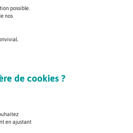
tion possible.
de nos
onvivial.
re de cookies ?
souhaitez
t en ajustant