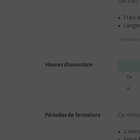
Les frai
Frais a
Langes
Une avance 
Heures d'ouverture
De
à
Périodes de fermeture
Ce milie
2 sema
Entre 