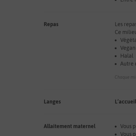
Repas
Les repa
Ce milie
Végét
Vegan
Halal
Autre 
Chaque mili
Langes
L’accuei
Allaitement maternel
Vous p
Vous p