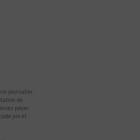
ix journalier.
lation de
deviez payer.
code pin et