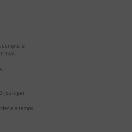
t compte, si
travail.
e.
3 jours par
arderie à temps