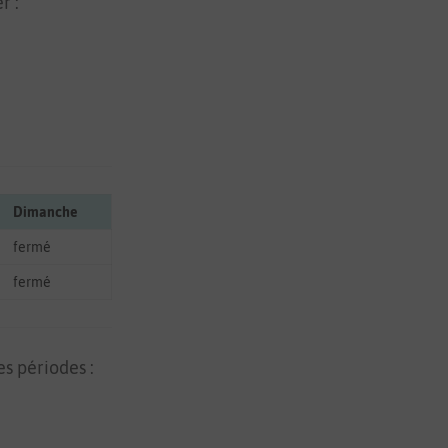
r :
Dimanche
fermé
fermé
s périodes :