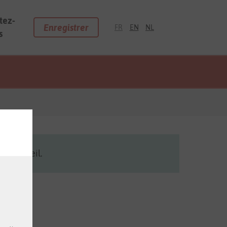
tez-
Enregistrer
FR
EN
NL
s
 d'accueil.