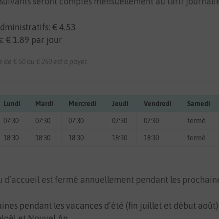
s suivants seront comptés mensuellement au tarif journalie
dministratifs: € 4.53
: € 1.89 par jour
de € 50 ou € 250 est à payer.
Lundi
Mardi
Mercredi
Jeudi
Vendredi
Samedi
07:30
07:30
07:30
07:30
07:30
fermé
18:30
18:30
18:30
18:30
18:30
fermé
u d’accueil est fermé annuellement pendant les prochaine
ines pendant les vacances d’été (fin juillet et début août)
Noël et Nouvel An.