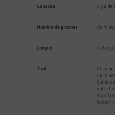
Capacité
Il y a de
Nombre de groupes
Ce milie
Langue
La langu
Tarif
Ce milie
Ce milieu
Sur le s
votre tar
Pour fair
lecteur c