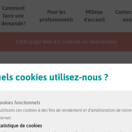
Comment
Pour les
Milieux
Contac
faire une
professionnels
d'accueil
nou
demande?
Cette page Web est traduite du néerlandais.
els cookies utilisez-nous ?
formation dans cette fiche nous est transmise par le milieu
ookies fonctionnels
utilisons ces cookies à des fins de rendement et d’amélioration de notre
ternet.
 Molenbeek
tatistique de cookies