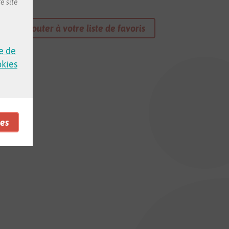
e site
Ajouter à votre liste de favoris
e de
okies