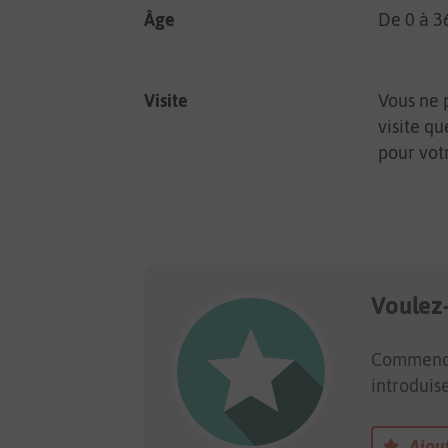
Âge
De 0 à 
Visite
Vous ne 
visite qu
pour vot
Voulez
Commencez
introduis
Ajout