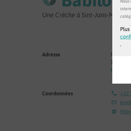
Nous u
intern
Une Crèche à Sint-Jans-Molen
catég
Plus
conf
.
Adresse
Finstraa
1080 Sin
Regarder
Coordonnées
+32 
kin
http