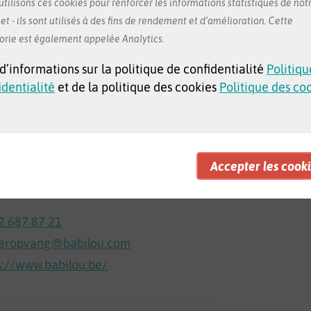
tilisons ces cookies pour renforcer les informations statistiques de notr
et - ils sont utilisés à des fins de rendement et d’amélioration. Cette
beek
orie est également appelée Analytics.
 d’informations sur la politique de confidentialité
Politiqu
identialité
et de la politique des cookies
Politique des co
t 10
t-Jans-Molenbeek
 sur Google Maps
2 687 87 21
deropvang@babilou.com
s://www.babilou.be/