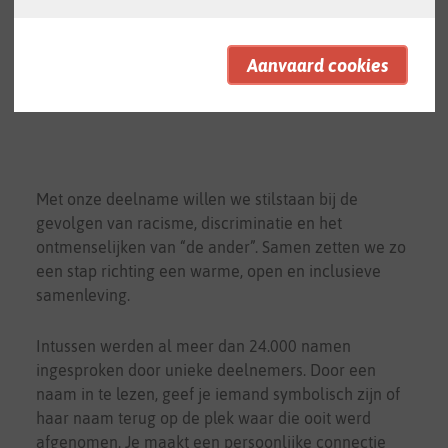
aan het project "Elke naam telt". We lazen er de
naam in van iemand die tijdens de Tweede
Wereldoorlog vanuit de kazerne werd
gedeporteerd.
Met onze deelname willen we stilstaan bij de
gevolgen van racisme, discriminatie en het
ontmenselijken van “de ander”. Samen zetten we zo
een stap richting een warme, open en inclusieve
samenleving.
Intussen werden al meer dan 24.000 namen
ingesproken door unieke deelnemers. Door een
naam in te lezen, geef je iemand symbolisch zijn of
haar naam terug op de plek waar die ooit werd
afgenomen. Je maakt een persoonlijke connectie