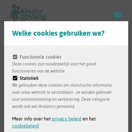
Skip
to
main
content
Welke cookies gebruiken we?
Elke naam telt: het
loket kinderopvang
Functionele cookies
Deze cookies zijn noodzakelijk voor het goed
bezoekt de
functioneren van de website.
Statistiek
Dossinkazerne
We gebruiken deze cookies om statistische informatie
tijdens de teamdag
over onze website te verstrekken - ze worden gebruikt
voor prestatiemeting en verbetering. Deze categorie
wordt ook wel Analytics genoemd.
Het loket Kinderopvang bracht tijdens de
Meer info over het
privacy beleid
en het
teamdag een bezoek aan de Kazerne Dossin in
cookiebeleid
Mechelen. Tijdens ons bezoek namen we deel