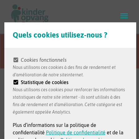
Skip
to
main
content
Quels cookies utilisez-nous ?
Cette page Web est
Visitez le site Web en néerlandais
traduite du
pour accéder à la version complète
néerlandais.
du site Web.
Cookies fonctionnels
Nous utilisons ces cookies à des fins de rendement et
Bienvenue au
d’amélioration de notre siteinternet.
Statistique de cookies
Loket Kinderopvang
Nous utilisons ces cookies pour renforcer les informations
statistiques de notre site internet - ils sont utilisés à des
Commencez votre demande pour votre bébé ou
fins de rendement et d’amélioration. Cette catégorie est
jeune enfant ici.
également appelée Analytics.
Plus d’informations sur la politique de
Recherchez un
Recherchez un
confidentialité
Politique de confidentialité
et de la
milieu d’accueil
milieu d’accueil le